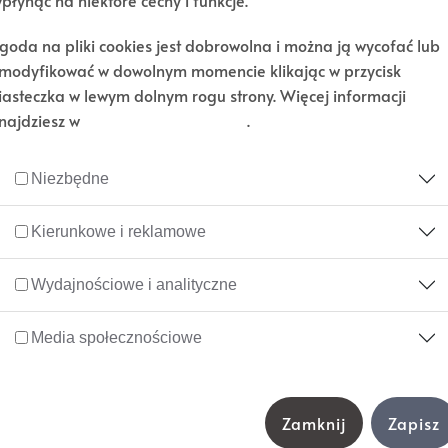
płynąć na niektóre cechy i funkcje.
Żaneta Wawrzynek
goda na pliki cookies jest dobrowolna i można ją wycofać lub
„Bezpieczeństwo zaczyna się od dobrych manier”
modyfikować w dowolnym momencie klikając w przycisk
iasteczka w lewym dolnym rogu strony. Więcej informacji
najdziesz w
polityce plików cookies
.
Niezbędne
Kierunkowe i reklamowe
Wydajnościowe i analityczne
Media społecznościowe
Zamknij
Zapisz