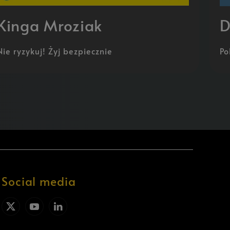
Kinga Mroziak
D
Nie ryzykuj! Żyj bezpiecznie
Po
Social media