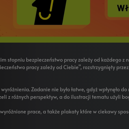
m stopniu bezpieczeństwo pracy zależy od każdego z na
ieczeństwo pracy zależy od Ciebie”, rozstrzygnięty prz
zy wyróżnienia. Zadanie nie było łatwe, gdyż wpłynęło d
eli z różnych perspektyw, a do ilustracji tematu użyli b
yróżnione prace, a także plakaty które w ciekawy sp