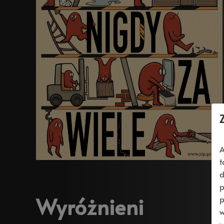
A
t
d
p
Wyróżnieni
p
w