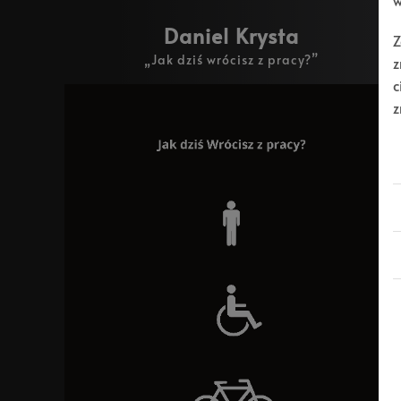
w
Daniel Krysta
Z
„Jak dziś wrócisz z pracy?”
z
c
z