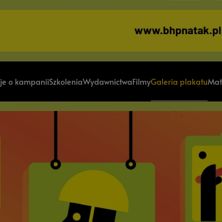
je o kampanii
Szkolenia
Wydawnictwa
Filmy
Galeria plakatu
Mat